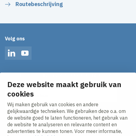
Routebeschrijving
Volg ons
LinkedIn
YouTube
Op de hoogte blijven van het laatste nieuws?
Ontvang onze nieuws alerts in je mailbox!
Deze website maakt gebruik van
cookies
E-mailadres
Wij maken gebruik van cookies en andere
Ik ga akkoord met het
privacy statement.
gelijkwaardige technieken. We gebruiken deze o.a. om
de website goed te laten functioneren, het gebruik van
de website te analyseren en relevante content en
advertenties te kunnen tonen. Voor meer informatie,