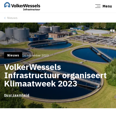
Menu
Sluiten
Nieuws
Nieuws
16 november 2023
VolkerWessels
Infrastructuur organiseert
Klimaatweek 2023
Duurzaamheid