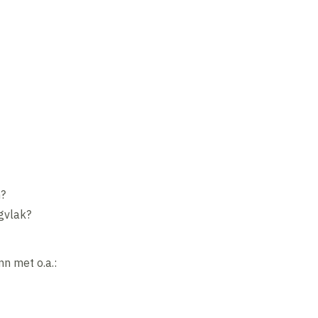
n?
agvlak?
 met o.a.: ​