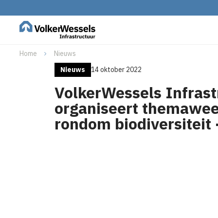
Home
Nieuws
Nieuws
14 oktober 2022
VolkerWessels Infrast
organiseert themawe
rondom biodiversiteit