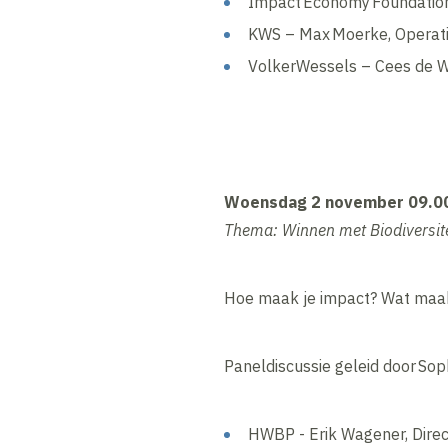
Impact Economy Foundation
KWS – Max Moerke, Operatio
VolkerWessels – Cees de Wi
​Woensdag 2 november 09.00
Thema: Winnen met Biodiversite
Hoe maak je impact? Wat maa
Paneldiscussie geleid door Soph
HWBP - Erik Wagener, Dir