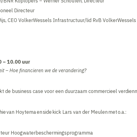
/BNR Koplopers – Werner Schouten, Directeur ​
neel Directeur ​
js, CEO VolkerWessels Infrastructuur/lid RvB VolkerWessels 
 – 10.00 uur​
it – Hoe financieren we de verandering?​
kt de business case voor een duurzaam commercieel verdie
ie van Hoytema en side kick Lars van der Meulen met o.a.: ​
ecteur Hoogwaterbeschermingsprogramma ​