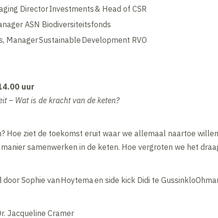
ging Director Investments & Head of CSR ​
anager ASN Biodiversiteitsfonds​
rs, Manager Sustainable Development RVO ​
14.00 uur​
t – Wat is de kracht van de keten?​
 Hoe ziet de toekomst eruit waar we allemaal naartoe wille
manier samenwerken in de keten. Hoe vergroten we het dra
d door Sophie van Hoytema en side kick Didi te GussinkloOhmann
 Dr. Jacqueline Cramer​