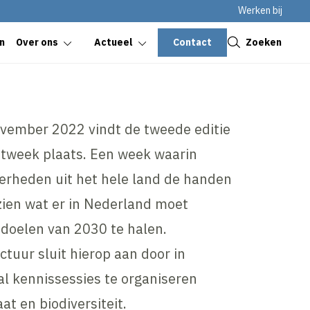
Werken bij
Sluiten
Contact
Zoeken
n
Over ons
Actueel
ovember 2022 vindt de tweede editie
atweek plaats. Een week waarin
verheden uit het hele land de handen
zien wat er in Nederland moet
doelen van 2030 te halen.
tuur sluit hierop aan door in
l kennissessies te organiseren
t en biodiversiteit.