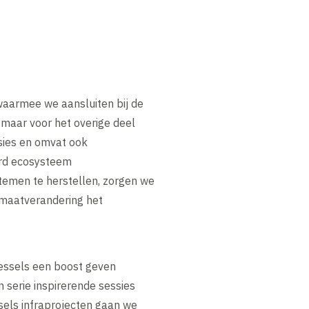
 waarmee we aansluiten bij de
 maar voor het overige deel
sies en omvat ook
erd ecosysteem
temen te herstellen, zorgen we
limaatverandering het
Wessels een boost geven
n serie inspirerende sessies
sels infraprojecten gaan we