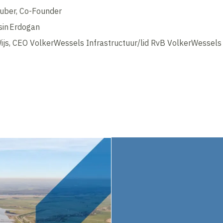
uber, Co-Founder ​
in Erdogan​
ijs, CEO VolkerWessels Infrastructuur/lid RvB VolkerWessel