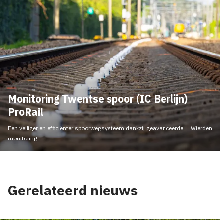
Monitoring Twentse spoor (IC Berlijn)
ProRail
Een veiliger en efficiënter spoorwegsysteem dankzij geavanceerde
Wierden
monitoring
Gerelateerd nieuws