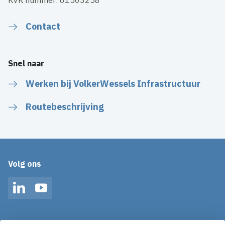
KVK nummer: 61503258
Contact
Snel naar
Werken bij VolkerWessels Infrastructuur
Routebeschrijving
Volg ons
LinkedIn
YouTube
Op de hoogte blijven van het laatste nieuws?