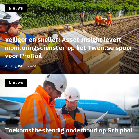
Nieuws
Veiliger en sneller: Asset Insight levert
monitoringsdiensten op het Twentse spoor
voor ProRail
31 augustus 2023
Nieuws
Toekomstbestendig onderhoud op Schiphol