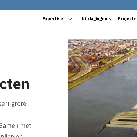
Expertises
Uitdagingen
Projecte
ecten
eert grote
. Samen met
pijen en