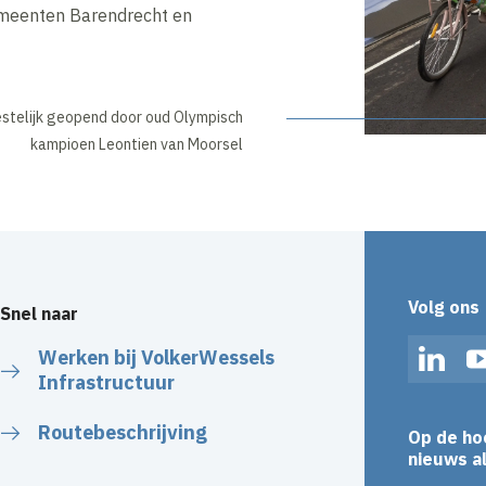
emeenten Barendrecht en
stelijk geopend door oud Olympisch
kampioen Leontien van Moorsel
Volg ons
Snel naar
Werken bij VolkerWessels
Linked
Infrastructuur
Routebeschrijving
Op de ho
nieuws al