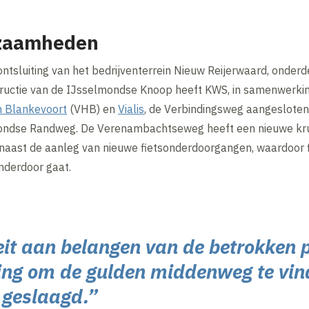
kzaamheden
tsluiting van het bedrijventerrein Nieuw Reijerwaard, onderd
structie van de IJsselmondse Knoop heeft KWS, in samenwerk
 Blankevoort
(VHB) en
Vialis
, de Verbindingsweg aangesloten
ondse Randweg. De Verenambachtseweg heeft een nieuwe kru
naast de aanleg van nieuwe fietsonderdoorgangen, waardoor fi
nderdoor gaat.
eit aan belangen van de betrokken 
ing om de gulden middenweg te vind
n geslaagd.”