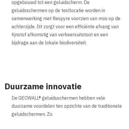
opgebouwd tot een geluidscherm. De
geluidsschermen op de testlocatie worden in
samenwerking met Respyre voorzien van mos op de
achterzijde. Dit zorgt voor een efficiënte afvang van
fijnstof afkomstig van verkeersuitstoot en een
bijdrage aan de lokale biodiversiteit.
Inhoud geblokkeerd
Accepteer onze cookies om deze inhoud te bekijken.
Wijzig cookie instellingen
Duurzame innovatie
De GEOWALL® geluidsschermen hebben vele
duurzame voordelen ten opzichte van de traditionele
geluidschermen. Zo