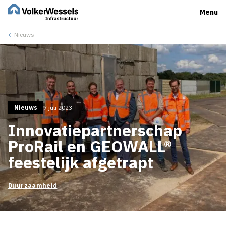
Menu
Sluiten
Nieuws
Nieuws
7 juli 2023
Innovatiepartnerschap
ProRail en GEOWALL®
feestelijk afgetrapt
Duurzaamheid