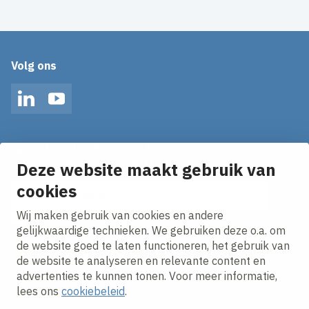
Volg ons
LinkedIn
YouTube
Op de hoogte blijven van het laatste nieuws?
Ontvang onze nieuws alerts in je mailbox!
Deze website maakt gebruik van
cookies
E-mailadres
Wij maken gebruik van cookies en andere
Ik ga akkoord met het
privacy statement.
gelijkwaardige technieken. We gebruiken deze o.a. om
de website goed te laten functioneren, het gebruik van
de website te analyseren en relevante content en
advertenties te kunnen tonen. Voor meer informatie,
lees ons
cookiebeleid
.