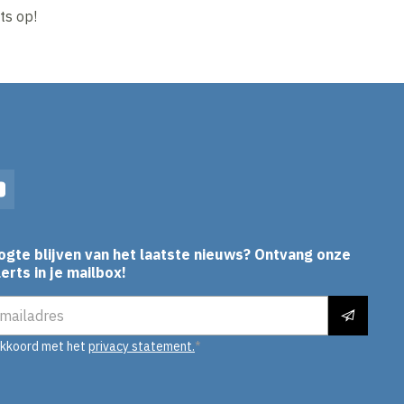
ts op!
In
YouTube
ogte blijven van het laatste nieuws? Ontvang onze
erts in je mailbox!
es
akkoord met het
privacy statement.