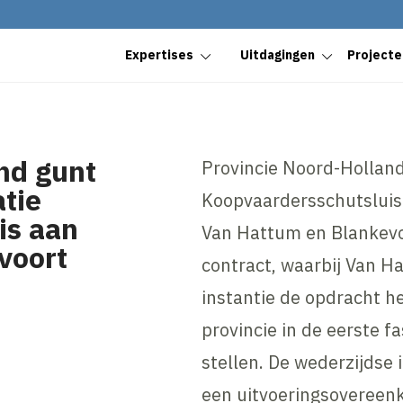
Expertises
Uitdagingen
Projecte
nd gunt
Provincie Noord-Holland
tie
Koopvaardersschutsluis 
is aan
Van Hattum en Blankevo
voort
contract, waarbij Van H
instantie de opdracht 
provincie in de eerste f
stellen. De wederzijdse 
een uitvoeringsovereenk