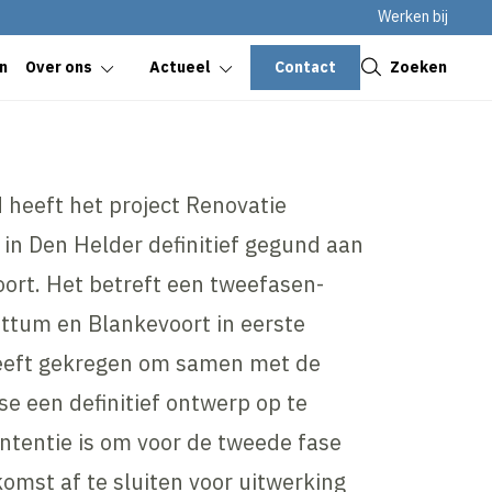
Werken bij
Sluiten
Contact
Zoeken
n
Over ons
Actueel
 heeft het project Renovatie
in Den Helder definitief gegund aan
ort. Het betreft een tweefasen-
attum en Blankevoort in eerste
heeft gekregen om samen met de
ase een definitief ontwerp op te
intentie is om voor de tweede fase
omst af te sluiten voor uitwerking