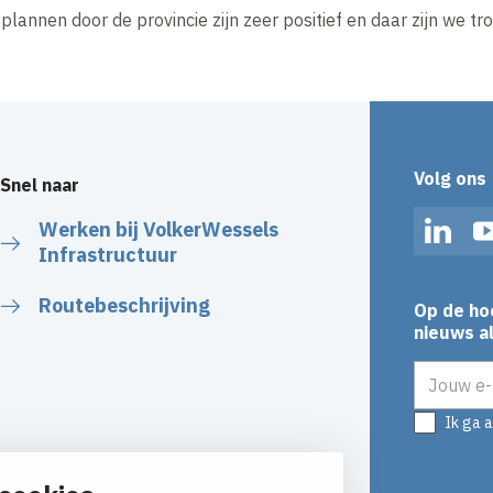
lannen door de provincie zijn zeer positief en daar zijn we tro
Volg ons
Snel naar
Werken bij VolkerWessels
Linked
Infrastructuur
Routebeschrijving
Op de ho
nieuws al
E-mailadr
Ik ga 