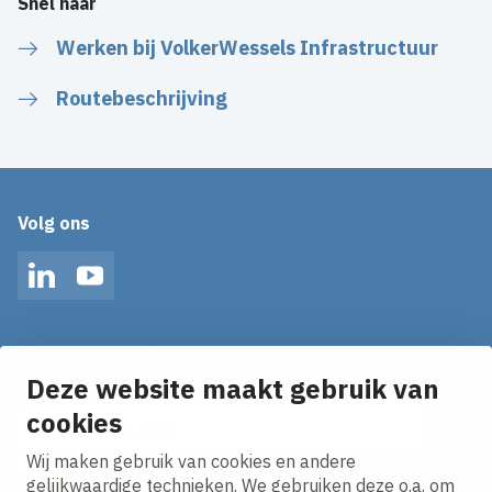
Snel naar
Werken bij VolkerWessels Infrastructuur
Routebeschrijving
Volg ons
LinkedIn
YouTube
Op de hoogte blijven van het laatste nieuws?
Ontvang onze nieuws alerts in je mailbox!
Deze website maakt gebruik van
E-mailadres
cookies
Wij maken gebruik van cookies en andere
Ik ga akkoord met het
privacy statement.
gelijkwaardige technieken. We gebruiken deze o.a. om