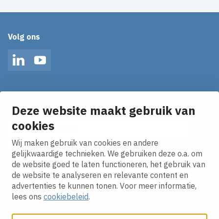
Volg ons
LinkedIn
YouTube
Op de hoogte blijven van het laatste nieuws?
Ontvang onze nieuws alerts in je mailbox!
Deze website maakt gebruik van
cookies
E-mailadres
Wij maken gebruik van cookies en andere
Ik ga akkoord met het
privacy statement.
gelijkwaardige technieken. We gebruiken deze o.a. om
de website goed te laten functioneren, het gebruik van
de website te analyseren en relevante content en
advertenties te kunnen tonen. Voor meer informatie,
lees ons
cookiebeleid
.