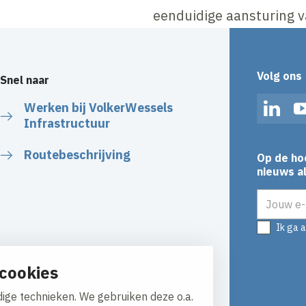
eenduidige aansturing v
Volg ons
Snel naar
Werken bij VolkerWessels
Linked
Infrastructuur
Routebeschrijving
Op de ho
nieuws al
E-mailadr
Ik ga 
cookies
ige technieken. We gebruiken deze o.a.