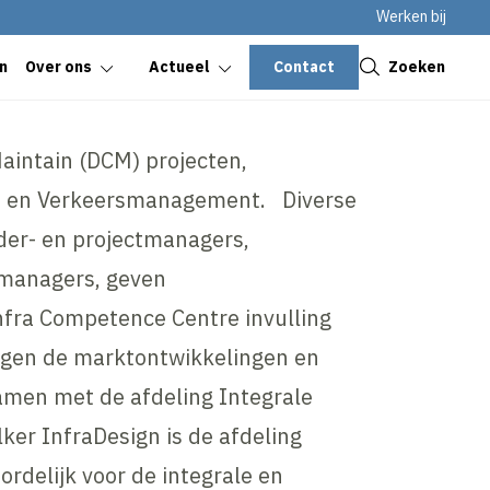
Werken bij
Sluiten
Contact
Zoeken
n
Over ons
Actueel
aintain (DCM) projecten,
en Verkeersmanagement. Diverse
nder- en projectmanagers,
managers, geven
nfra Competence Centre invulling
lgen de marktontwikkelingen en
men met de afdeling Integrale
ker InfraDesign is de afdeling
rdelijk voor de integrale en