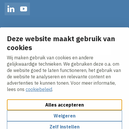
LinkedIn
YouTube
Op de hoogte blijven van het laatste nieuws?
Ontvang onze nieuws alerts in je mailbox!
Deze website maakt gebruik van
E-mailadres
cookies
Wij maken gebruik van cookies en andere
Ik ga akkoord met het
privacy statement.
gelijkwaardige technieken. We gebruiken deze o.a. om
de website goed te laten functioneren, het gebruik van
de website te analyseren en relevante content en
advertenties te kunnen tonen. Voor meer informatie,
lees ons
cookiebeleid
.
Alles accepteren
Cookies aanpassen
Cookie beleid
Privacy policy
Responsible disclosure
Weigeren
Zelf instellen