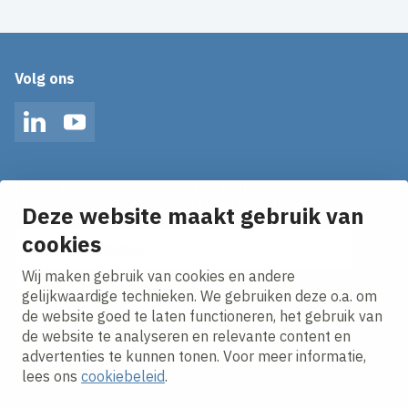
Volg ons
LinkedIn
YouTube
Op de hoogte blijven van het laatste nieuws?
Ontvang onze nieuws alerts in je mailbox!
Deze website maakt gebruik van
cookies
E-mailadres
Wij maken gebruik van cookies en andere
Ik ga akkoord met het
privacy statement.
gelijkwaardige technieken. We gebruiken deze o.a. om
de website goed te laten functioneren, het gebruik van
de website te analyseren en relevante content en
advertenties te kunnen tonen. Voor meer informatie,
lees ons
cookiebeleid
.