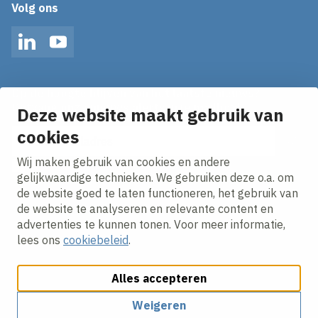
Volg ons
LinkedIn
YouTube
Op de hoogte blijven van het laatste nieuws?
Ontvang onze nieuws alerts in je mailbox!
Deze website maakt gebruik van
E-mailadres
cookies
Wij maken gebruik van cookies en andere
Ik ga akkoord met het
privacy statement.
gelijkwaardige technieken. We gebruiken deze o.a. om
de website goed te laten functioneren, het gebruik van
de website te analyseren en relevante content en
advertenties te kunnen tonen. Voor meer informatie,
lees ons
cookiebeleid
.
Alles accepteren
Cookies aanpassen
Cookie beleid
Privacy policy
Responsible disclosure
Weigeren