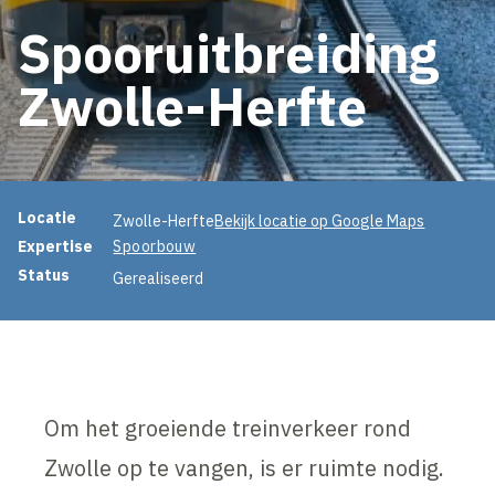
Spooruitbreiding
Zwolle-Herfte
Projectinformatie
Locatie
Zwolle-Herfte
Bekijk locatie op Google Maps
Expertise
Spoorbouw
Status
Gerealiseerd
Om het groeiende treinverkeer rond
Zwolle op te vangen, is er ruimte nodig.