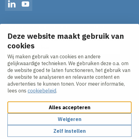
LinkedIn
YouTube
Op de hoogte blijven van het laatste nieuws?
Ontvang onze nieuws alerts in je mailbox!
Deze website maakt gebruik van
E-mailadres
cookies
Wij maken gebruik van cookies en andere
Ik ga akkoord met het
privacy statement.
gelijkwaardige technieken. We gebruiken deze o.a. om
de website goed te laten functioneren, het gebruik van
de website te analyseren en relevante content en
advertenties te kunnen tonen. Voor meer informatie,
lees ons
cookiebeleid
.
Alles accepteren
Cookies aanpassen
Cookie beleid
Privacy policy
Responsible disclosure
Weigeren
Zelf instellen