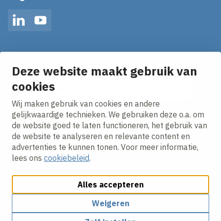
LinkedIn
YouTube
Op de hoogte blijven van het laatste nieuws?
Ontvang onze nieuws alerts in je mailbox!
Deze website maakt gebruik van
E-mailadres
cookies
Wij maken gebruik van cookies en andere
Ik ga akkoord met het
privacy statement.
gelijkwaardige technieken. We gebruiken deze o.a. om
de website goed te laten functioneren, het gebruik van
de website te analyseren en relevante content en
advertenties te kunnen tonen. Voor meer informatie,
lees ons
cookiebeleid
.
Alles accepteren
Cookies aanpassen
Cookie beleid
Privacy policy
Responsible disclosure
Weigeren