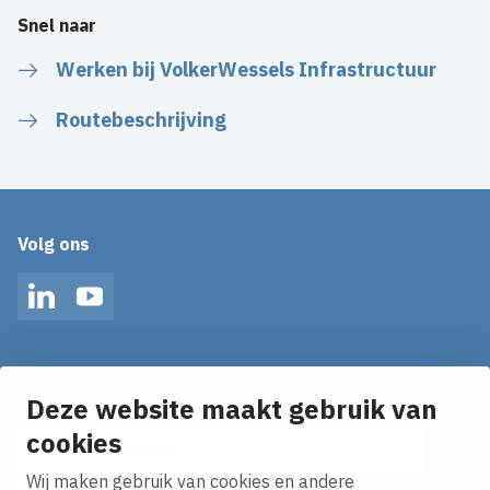
Snel naar
Werken bij VolkerWessels Infrastructuur
Routebeschrijving
Volg ons
LinkedIn
YouTube
Op de hoogte blijven van het laatste nieuws?
Ontvang onze nieuws alerts in je mailbox!
Deze website maakt gebruik van
cookies
E-mailadres
Wij maken gebruik van cookies en andere
Ik ga akkoord met het
privacy statement.